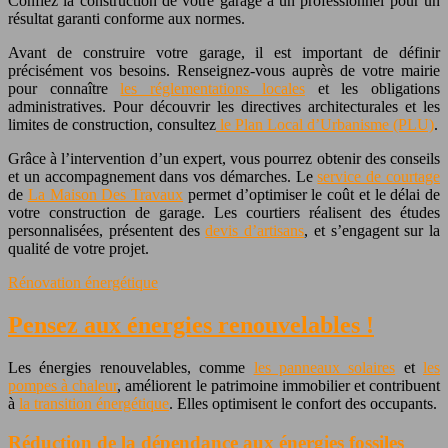
Confiez la construction de votre garage à un professionnel pour un
résultat garanti conforme aux normes.
Avant de construire votre garage, il est important de définir
précisément vos besoins. Renseignez-vous auprès de votre mairie
pour connaître
les réglementations locales
et les obligations
administratives. Pour découvrir les directives architecturales et les
limites de construction, consultez
le Plan Local d’Urbanisme (PLU)
.
Grâce à l’intervention d’un expert, vous pourrez obtenir des conseils
et un accompagnement dans vos démarches. Le
service de courtage
de
La Maison Des Travaux
permet d’optimiser le coût et le délai de
votre construction de garage. Les courtiers réalisent des études
personnalisées, présentent des
devis d’artisans
, et s’engagent sur la
qualité de votre projet.
Rénovation énergétique
Pensez aux énergies renouvelables !
Les énergies renouvelables, comme
les panneaux solaires
et
les
pompes à chaleur
, améliorent le patrimoine immobilier et contribuent
à
la transition énergétique
. Elles optimisent le confort des occupants.
Réduction de la dépendance aux énergies fossiles