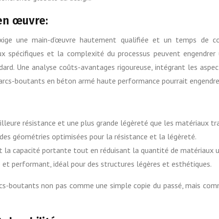
en œuvre:
xige une main-d’œuvre hautement qualifiée et un temps de co
aux spécifiques et la complexité du processus peuvent engendrer 
ndard. Une analyse coûts-avantages rigoureuse, intégrant les aspe
s arcs-boutants en béton armé haute performance pourrait engendrer
lleure résistance et une plus grande légèreté que les matériaux tra
des géométries optimisées pour la résistance et la légèreté.
la capacité portante tout en réduisant la quantité de matériaux ut
et performant, idéal pour des structures légères et esthétiques.
rcs-boutants non pas comme une simple copie du passé, mais com