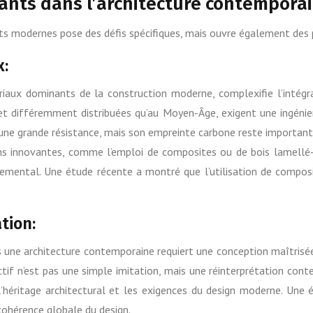
ants dans l’architecture contemporain
ts modernes pose des défis spécifiques, mais ouvre également des 
x:
ériaux dominants de la construction moderne, complexifie l’intégra
 différemment distribuées qu’au Moyen-Âge, exigent une ingénier
ne grande résistance, mais son empreinte carbone reste importante.
ons innovantes, comme l’emploi de composites ou de bois lamellé-
nnemental. Une étude récente a montré que l’utilisation de compos
tion:
 une architecture contemporaine requiert une conception maîtrisée.
bjectif n’est pas une simple imitation, mais une réinterprétation cont
 l’héritage architectural et les exigences du design moderne. Un
 cohérence globale du design.