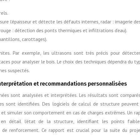
els.
ure l’épaisseur et détecte les défauts internes, radar : imagerie de
ouge : détection des ponts thermiques et infiltrations d’eau).
antillons, carottages).
ites. Par exemple, les ultrasons sont très précis pour détecte
icaces pour analyser le bois. Le choix des techniques dépendra du ty
mes suspectés.
 interprétation et recommandations personnalisées
nnées sont analysées et interprétées. Les résultats sont comparé
s sont identifiées. Des logiciels de calcul de structure peuvent
nt et simuler son comportement en cas de charges extrêmes. Un ra
en détail l’état de la structure, identifiant les points faibl
de renforcement. Ce rapport est crucial pour la suite du proj