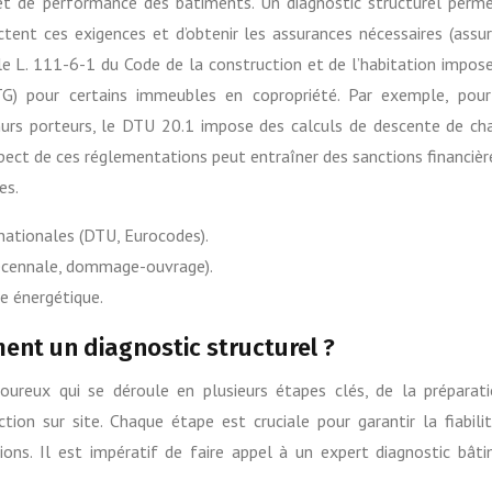
 et de performance des bâtiments. Un diagnostic structurel perm
ctent ces exigences et d’obtenir les assurances nécessaires (assu
e L. 111-6-1 du Code de la construction et de l’habitation impose
TG) pour certains immeubles en copropriété. Par exemple, pou
urs porteurs, le DTU 20.1 impose des calculs de descente de ch
respect de ces réglementations peut entraîner des sanctions financièr
es.
nationales (DTU, Eurocodes).
décennale, dommage-ouvrage).
e énergétique.
nt un diagnostic structurel ?
goureux qui se déroule en plusieurs étapes clés, de la préparat
tion sur site. Chaque étape est cruciale pour garantir la fiabili
ons. Il est impératif de faire appel à un expert diagnostic bât