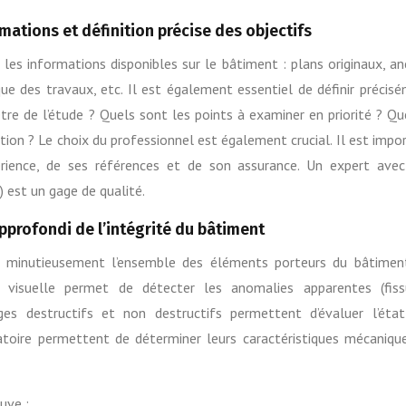
rmations et définition précise des objectifs
les informations disponibles sur le bâtiment : plans originaux, an
que des travaux, etc. Il est également essentiel de définir précis
ètre de l’étude ? Quels sont les points à examiner en priorité ? Qu
on ? Le choix du professionnel est également crucial. Il est impo
périence, de ses références et de son assurance. Un expert ave
 est un gage de qualité.
pprofondi de l’intégrité du bâtiment
er minutieusement l’ensemble des éléments porteurs du bâtimen
ion visuelle permet de détecter les anomalies apparentes (fiss
ges destructifs et non destructifs permettent d’évaluer l’éta
atoire permettent de déterminer leurs caractéristiques mécaniqu
uve :