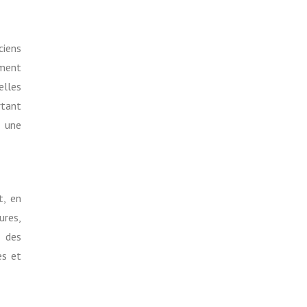
ciens
ément
elles
rtant
c une
t, en
ures,
t des
es et