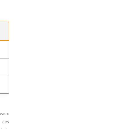
avaux
t des