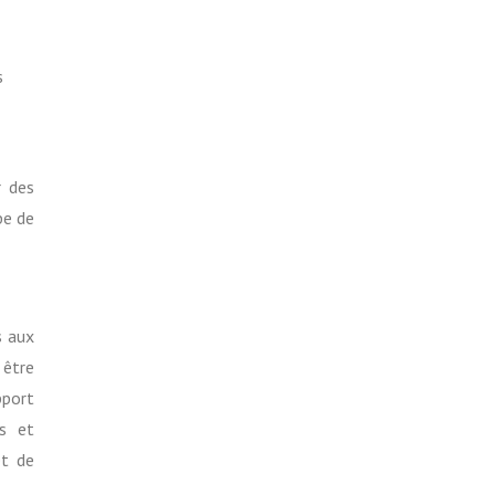
s
r des
pe de
s aux
 être
pport
es et
et de