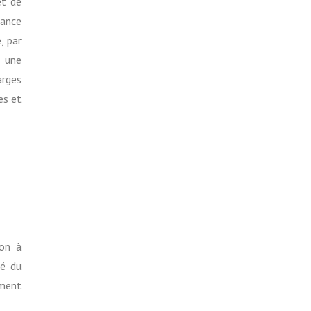
et de
rance
, par
r une
arges
es et
ion à
té du
iment