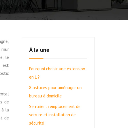
À la une
n mur
e, le
, est
Pourquoi choisir une extension
ostic
en L ?
8 astuces pour aménager un
ental
bureau à domicile
ts de
Serrurier : remplacement de
 à la
serrure et installation de
nt de
sécurité