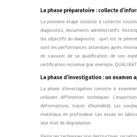
La phase préparatoire : collecte d’info
La première étape consiste à collecter toutes 
diagnostics, documents administratifs, histori
les objectifs du diagnostic : quel est le périm
sont les performances attendues après rénovati
de s’assurer de sa qualification, de son ex
certification reconnue (par exemple, QUALIBAT)
La phase d’investigation : un examen a
La phase d’investigation consiste à examin
utilisant différentes techniques. L’inspect
déformations, traces d’humidité). Les sonda
matériaux en profondeur. Les essais en labor
leur état de dégradation.
Parmi les techniques non destructives, on retro