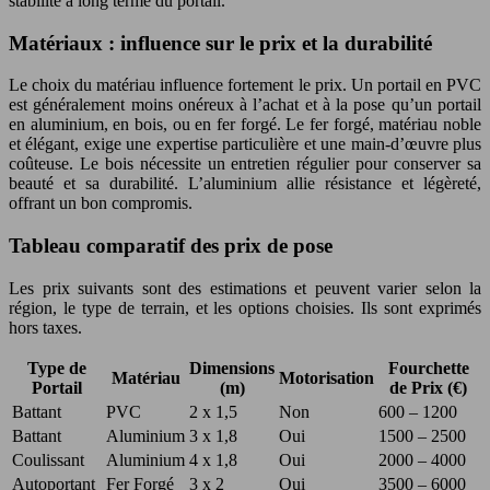
stabilité à long terme du portail.
Matériaux : influence sur le prix et la durabilité
Le choix du matériau influence fortement le prix. Un portail en PVC
est généralement moins onéreux à l’achat et à la pose qu’un portail
en aluminium, en bois, ou en fer forgé. Le fer forgé, matériau noble
et élégant, exige une expertise particulière et une main-d’œuvre plus
coûteuse. Le bois nécessite un entretien régulier pour conserver sa
beauté et sa durabilité. L’aluminium allie résistance et légèreté,
offrant un bon compromis.
Tableau comparatif des prix de pose
Les prix suivants sont des estimations et peuvent varier selon la
région, le type de terrain, et les options choisies. Ils sont exprimés
hors taxes.
Type de
Dimensions
Fourchette
Matériau
Motorisation
Portail
(m)
de Prix (€)
Battant
PVC
2 x 1,5
Non
600 – 1200
Battant
Aluminium
3 x 1,8
Oui
1500 – 2500
Coulissant
Aluminium
4 x 1,8
Oui
2000 – 4000
Autoportant
Fer Forgé
3 x 2
Oui
3500 – 6000