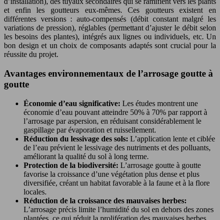
d’installation), des tuyaux secondaires qui se ramifient vers les plants
et enfin les goutteurs eux-mêmes. Ces goutteurs existent en
différentes versions : auto-compensés (débit constant malgré les
variations de pression), réglables (permettant d’ajuster le débit selon
les besoins des plantes), intégrés aux lignes ou individuels, etc. Un
bon design et un choix de composants adaptés sont crucial pour la
réussite du projet.
Avantages environnementaux de l’arrosage goutte à
goutte
Économie d’eau significative:
Les études montrent une
économie d’eau pouvant atteindre 50% à 70% par rapport à
l’arrosage par aspersion, en réduisant considérablement le
gaspillage par évaporation et ruissellement.
Réduction du lessivage des sols:
L’application lente et ciblée
de l’eau prévient le lessivage des nutriments et des polluants,
améliorant la qualité du sol à long terme.
Protection de la biodiversité:
L’arrosage goutte à goutte
favorise la croissance d’une végétation plus dense et plus
diversifiée, créant un habitat favorable à la faune et à la flore
locales.
Réduction de la croissance des mauvaises herbes:
L’arrosage précis limite l’humidité du sol en dehors des zones
plantées, ce qui réduit la prolifération des mauvaises herbes.